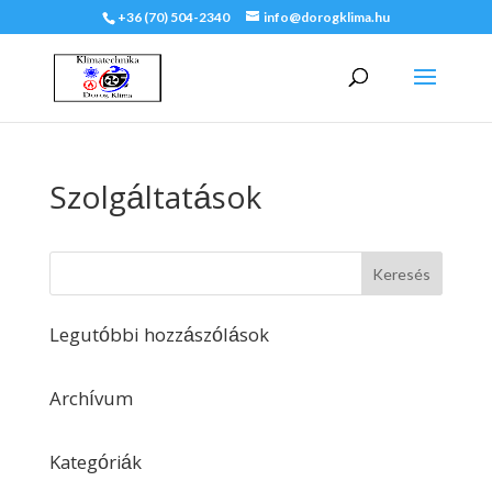
+36 (70) 504-2340
info@dorogklima.hu
Szolgáltatások
Legutóbbi hozzászólások
Archívum
Kategóriák